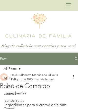
CULINÁRIA DE FAMILIA
Blog de culinária com receitas para
você.
Post
All Posts
Helô Furlanetto Mendes de Oliveira
All Posts
1 de jun. de 2023
1 min de leitura
Bobó de Camarão
Especiais
Ingredientes 
Lanches
Bolos&Doces
Ingredientes para o creme de aipim:
Carnes