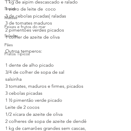
1 kg de aipim descascado e ralado
Sopas
1 vidro de leite de  coco
3 de cebolas picadas| raladas
Massas
3 de tomates maduros
Peixes e frutos do mar
2 pimentões verdes picados
Saladas
1 colher de azeite de oliva
Pães
Outros temperos:
Pratos Típicos
1 dente de alho picado
3/4 de colher de sopa de sal
salsinha
3 tomates, maduros e firmes, picados
3 cebolas picadas
1 ½ pimentão verde picado
Leite de 2 cocos
1/2 xícara de azeite de oliva
2 colheres de sopa de azeite de dendê
1 kg de camarões grandes sem cascas, 