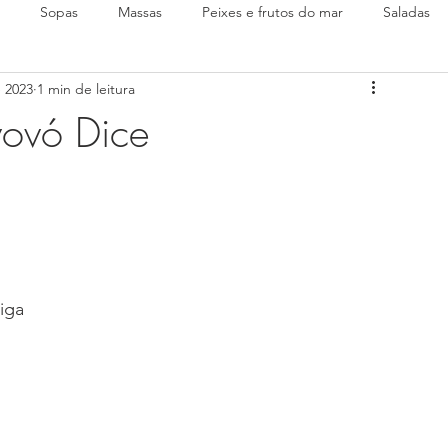
Sopas
Massas
Peixes e frutos do mar
Saladas
e 2023
1 min de leitura
vovó Dice
iga