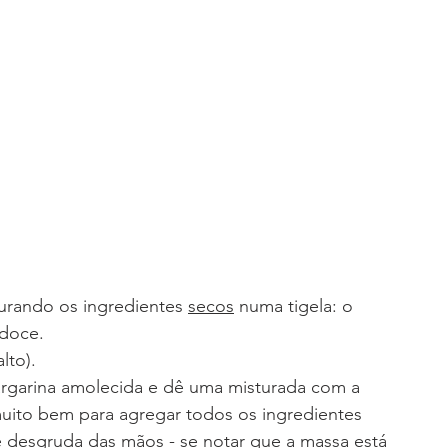
rando os ingredientes 
secos
 numa tigela: o 
 doce.
lto).
argarina amolecida e dê uma misturada com a 
uito bem para agregar todos os ingredientes 
 desgruda das mãos - se notar que a massa está 