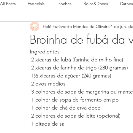
All Posts
Especiais
Lanches
Bolos&Doces
Carnes
Helô Furlanetto Mendes de Oliveira
1 de jun. d
Pães
Pratos Típicos
Broinha de fubá da 
Ingredientes 
 2 xícaras de fubá (farinha de milho fina)
 2 xícaras de farinha de trigo (280 gramas)
 1½ xícaras de açúcar (240 gramas)
 2 ovos médios
 3 colheres de sopa de margarina ou mante
 1 colher de sopa de fermento em pó 
 1 colher de chá de erva doce 
 2 colheres de sopa de leite (opcional)
 1 pitada de sal