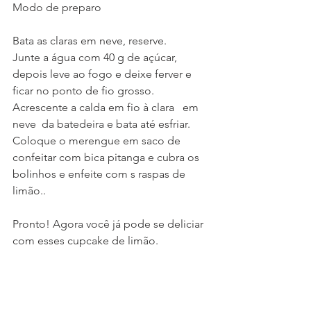
Modo de preparo
Bata as claras em neve, reserve.
Junte a água com 40 g de açúcar, 
depois leve ao fogo e deixe ferver e 
ficar no ponto de fio grosso. 
Acrescente a calda em fio à clara   em 
neve  da batedeira e bata até esfriar. 
Coloque o merengue em saco de 
confeitar com bica pitanga e cubra os 
bolinhos e enfeite com s raspas de 
limão..
Pronto! Agora você já pode se deliciar 
com esses cupcake de limão.
Créditos-
Receita cedida pela Cocinero Limão Espremido