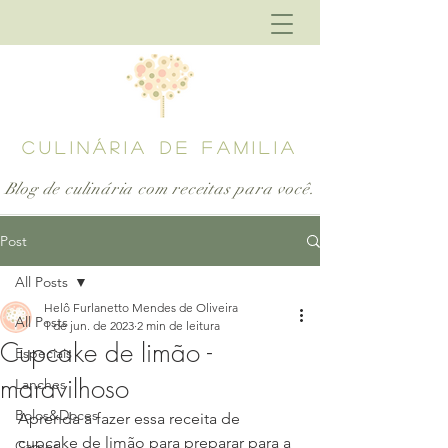
CULINÁRIA DE FAMILIA
Blog de culinária com receitas para
você.
Post
All Posts
Helô Furlanetto Mendes de Oliveira
All Posts
1 de jun. de 2023
2 min de leitura
Cupcake de limão -
Especiais
maravilhoso
Lanches
Bolos&Doces
Aprenda a fazer essa receita de 
cupcake de limão para preparar para a 
Carnes