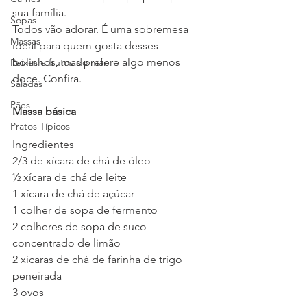
sua família. 
Sopas
Todos vão adorar. É uma sobremesa 
Massas
ideal para quem gosta desses 
bolinhos, mas prefere algo menos 
Peixes e frutos do mar
doce. Confira.
Saladas
Pães
Massa básica
Pratos Típicos
Ingredientes
2/3 de xícara de chá de óleo
½ xícara de chá de leite
1 xícara de chá de açúcar
1 colher de sopa de fermento
2 colheres de sopa de suco 
concentrado de limão
2 xícaras de chá de farinha de trigo 
peneirada
3 ovos