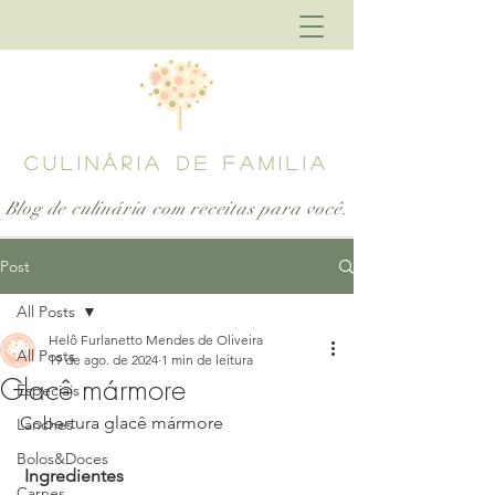
CULINÁRIA DE FAMILIA
Blog de culinária com receitas para
você.
Post
All Posts
Helô Furlanetto Mendes de Oliveira
All Posts
19 de ago. de 2024
1 min de leitura
Glacê mármore
Especiais
Cobertura glacê mármore
Lanches
Bolos&Doces
 Ingredientes
Carnes