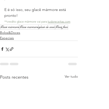
E é só isso, seu glacê mármore está 
pronto!
**credito glace mármore vai para 
tudoreceitas.com
Glacê mármore
Glace marmore
glacê de coco
Glacê facil
Bolos&Doces
Especiais
Ver tudo
Posts recentes