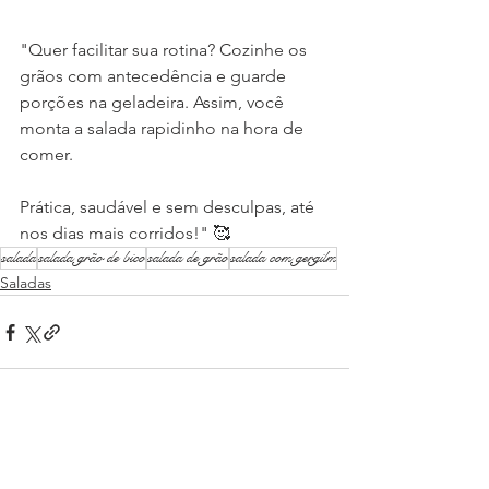
"Quer facilitar sua rotina? Cozinhe os 
grãos com antecedência e guarde 
porções na geladeira. Assim, você 
monta a salada rapidinho na hora de 
comer.
Prática, saudável e sem desculpas, até 
nos dias mais corridos!" 🥰
salada
salada grão de bico
salada de grão
salada com gergilm
Saladas
Ver tudo
Posts recentes