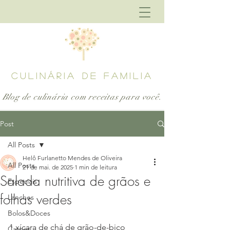
CULINÁRIA DE FAMILIA
Blog de culinária com receitas para
você.
Post
All Posts
Helô Furlanetto Mendes de Oliveira
All Posts
21 de mai. de 2025
1 min de leitura
Salada nutritiva de grãos e
Especiais
folhas verdes
Lanches
Bolos&Doces
1 xícara de chá de grão-de-bico
Carnes