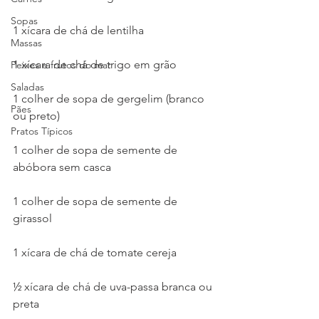
Sopas
1 xícara de chá de lentilha
Massas
1 xícara de chá de trigo em grão
Peixes e frutos do mar
Saladas
1 colher de sopa de gergelim (branco 
Pães
ou preto)
Pratos Típicos
1 colher de sopa de semente de 
abóbora sem casca
1 colher de sopa de semente de 
girassol
1 xícara de chá de tomate cereja
½ xícara de chá de uva-passa branca ou 
preta