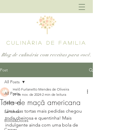
CULINÁRIA DE FAMILIA
Blog de culinária com receitas para
você.
Post
All Posts
Helô Furlanetto Mendes de Oliveira
All Posts
29 de nov. de 2024
2 min de leitura
Torta de maçã americana
Especiais
Uma das tortas mais pedidas chegou 
Lanches
toda cheirosa e quentinha! Mais 
Bolos&Doces
indulgente ainda com uma bola de 
Carnes