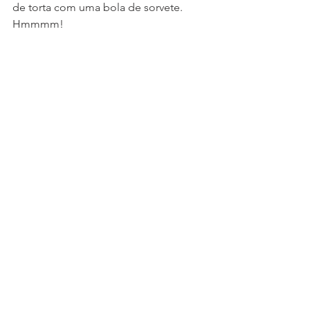
de torta com uma bola de sorvete. 
Hmmmm!
Duração: 2 dias, mas será que vai durar 
tudo isso?
torta de maçã americana
de maca
a de maçã
torta de maçã
torta de maça
aplle pie
doce de maça
tortas doces
Especiais
Bolos&Doces
Pratos Típicos
Ver tudo
Posts recentes