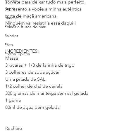
sorvete para deixar tudo mais perfeito. 
Sopas
Apresento a vocês a minha autêntica 
torta de maçã americana. 
Massas
Ninguém vai resistir a essa daqui !
Peixes e frutos do mar
Saladas
Pães
INGREDIENTES: 
Pratos Típicos
Massa
3 xícaras + 1/3 de farinha de trigo
3 colheres de sopa açúcar
Uma pitada de SAL
1/2 colher de chá de canela
300 gramas de manteiga sem sal gelada
1 gema
80ml de água bem gelada
Recheio