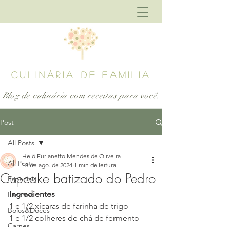
CULINÁRIA DE FAMILIA
Blog de culinária com receitas para
você.
Post
All Posts
Helô Furlanetto Mendes de Oliveira
All Posts
18 de ago. de 2024
1 min de leitura
Cupcake batizado do Pedro
Especiais
Ingredientes
Lanches
1 e 1/2 xícaras de farinha de trigo
Bolos&Doces
1 e 1/2 colheres de chá de fermento 
Carnes