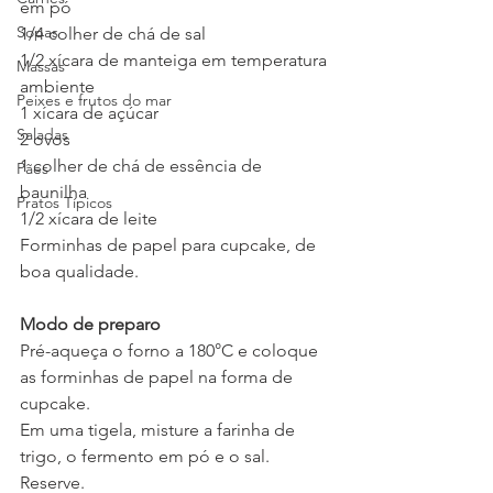
em pó
Sopas
1/4 colher de chá de sal
1/2 xícara de manteiga em temperatura 
Massas
ambiente
Peixes e frutos do mar
1 xícara de açúcar
Saladas
2 ovos
1 colher de chá de essência de 
Pães
baunilha
Pratos Típicos
1/2 xícara de leite
Forminhas de papel para cupcake, de 
boa qualidade.
Modo de preparo
Pré-aqueça o forno a 180°C e coloque 
as forminhas de papel na forma de 
cupcake.
Em uma tigela, misture a farinha de 
trigo, o fermento em pó e o sal. 
Reserve.