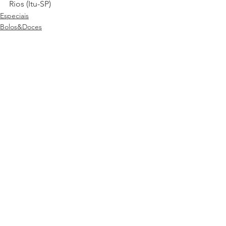
Rios (Itu-SP)
Especiais
Bolos&Doces
Ver tudo
Posts recentes