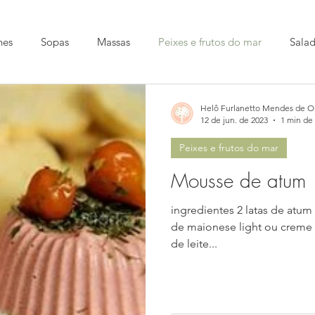
nes
Sopas
Massas
Peixes e frutos do mar
Sala
Helô Furlanetto Mendes de Ol
12 de jun. de 2023
1 min de 
Peixes e frutos do mar
Mousse de atum
ingredientes 2 latas de atum 
de maionese light ou creme 
de leite...