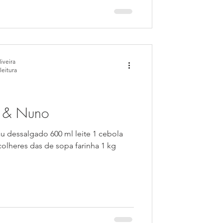
iveira
leitura
i & Nuno
u dessalgado 600 ml leite 1 cebola
colheres das de sopa farinha 1 kg