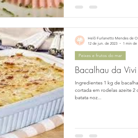
Helô Furlanetto Mendes de Ol
12 de jun. de 2023
1 min de 
Peixes e frutos do mar
Bacalhau da Viv
Ingredientes 1 kg de bacalha
cortada em rodelas azeite 2 
batata noz...