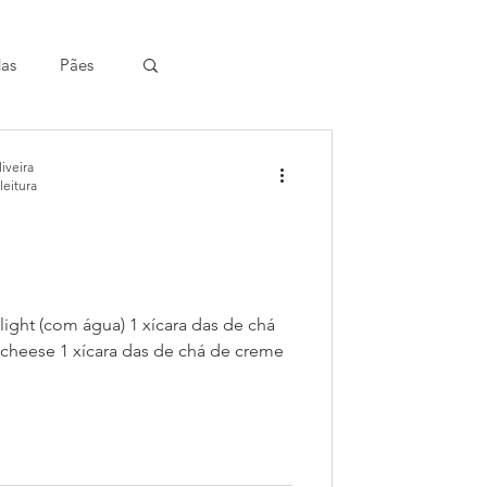
das
Pães
iveira
leitura
light (com água) 1 xícara das de chá
cheese 1 xícara das de chá de creme