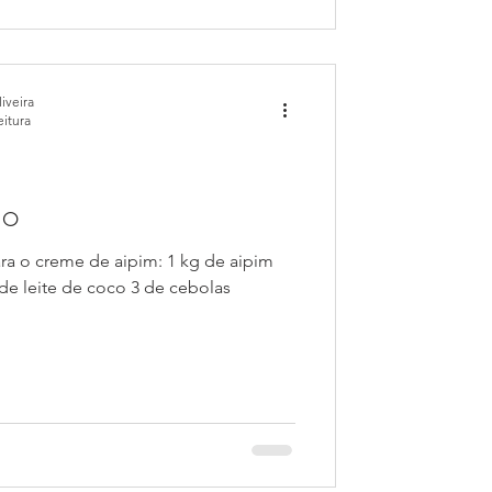
iveira
eitura
ão
ara o creme de aipim: 1 kg de aipim
oco 3 de cebolas