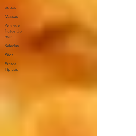
Sopas
Massas
Peixes e
frutos do
mar
Saladas
Pães
Pratos
Típicos