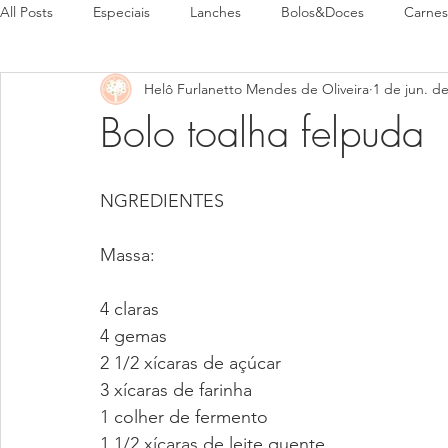
All Posts
Especiais
Lanches
Bolos&Doces
Carnes
Helô Furlanetto Mendes de Oliveira
1 de jun. d
Pães
Pratos Típicos
Bolo toalha felpuda
NGREDIENTES
Massa:
4 claras
4 gemas
2 1/2 xícaras de açúcar
3 xícaras de farinha
1 colher de fermento
1 1/2 xícaras de leite quente