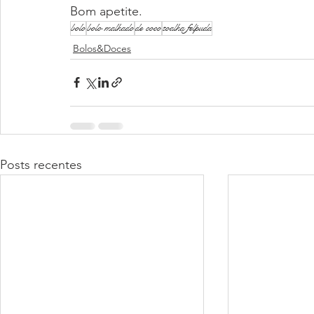
Bom apetite.
bolo
bolo malhado
de coco
toalha felpuda
Bolos&Doces
Posts recentes