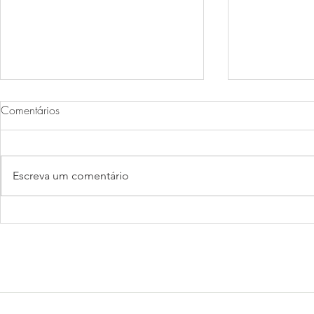
Comentários
Pavê de coc
Escreva um comentário
Bolo da prosperidade.