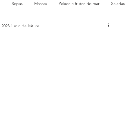
Sopas
Massas
Peixes e frutos do mar
Saladas
e 2023
1 min de leitura