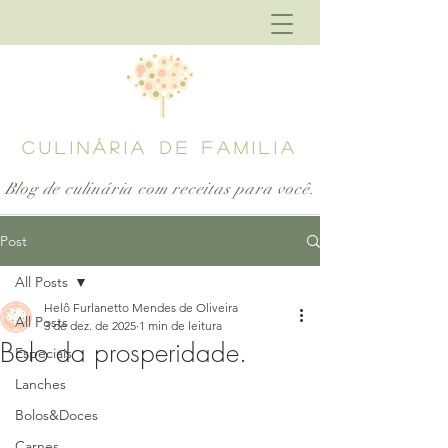
CULINÁRIA DE FAMILIA
Blog de culinária com receitas para
você.
Post
All Posts
Helô Furlanetto Mendes de Oliveira
All Posts
3 de dez. de 2025
1 min de leitura
Bolo da prosperidade.
Especiais
Lanches
Bolos&Doces
Carnes