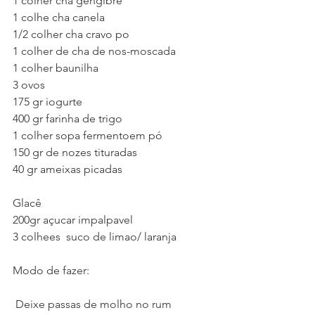
1 colher cha gengibre
1 colhe cha canela
1/2 colher cha cravo po
1 colher de cha de nos-moscada
1 colher baunilha
3 ovos
175 gr iogurte
400 gr farinha de trigo
1 colher sopa fermentoem pó
150 gr de nozes tituradas
40 gr ameixas picadas
Glacê 
200gr açucar impalpavel
3 colhees  suco de limao/ laranja
Modo de fazer:
 Deixe passas de molho no rum 