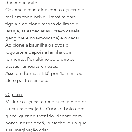
durante a noite.
Cozinhe a manteiga com o açucar e o 
mel em fogo baixo. Transfira para 
tigela e adicione raspas de limao e 
laranja, as especiarias ( cravo canela 
gengibre e nos-moscada) e o cacau.
Adicione a baunilha os ovos,o 
iogourte e depois a farinha com 
fermento. Por ultimo adidione as 
passas , ameixas e nozes.
Asse em forma a 180° por 40 min., ou 
até o palito sair seco.
O glacê 
Misture o açúcar com o suco até obter 
a textura desejada. Cubra o bolo com 
glacê  quando tiver frio. decore com 
nozes  nozes pecã,  pistache  ou o que 
sua imaginação criar. 