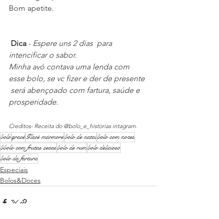
Bom apetite.
 Dica
 -
 Espere uns 2 dias  para  
intencificar o sabor.
Minha avó contava uma lenda com 
esse bolo, se vc fizer e der de presente 
 será abençoado com fartura, saúde e 
prosperidade.
Creditos- Receita do @bolo_e_historias intagram.
bolo
gracê
Glacê mármore
bolo de natal
bolo com nozes
bbolo com frutas secas
bolo de rum
bolo delicioso
bolo da fartura
Especiais
Bolos&Doces