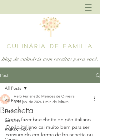
CULINÁRIA DE FAMILIA
Blog de culinária com receitas para
você.
Post
All Posts
Helô Furlanetto Mendes de Oliveira
All Posts
5 de jan. de 2024
1 min de leitura
Bruschetta
Especiais
Como fazer bruschetta de pão italiano
Lanches
O pão italiano cai muito bem para ser 
Bolos&Doces
consumido em forma de bruschetta ou 
Carnes