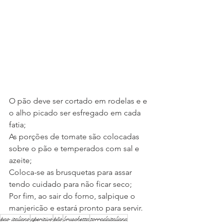
O pão deve ser cortado em rodelas e e 
o alho picado ser esfregado em cada 
fatia;
As porções de tomate são colocadas 
sobre o pão e temperados com sal e 
azeite;
Coloca-se as brusquetas para assar 
tendo cuidado para não ficar seco;
Por fim, ao sair do forno, salpique o 
manjericão e estará pronto para servir.
pao italiano
aperitivo
pão
bruschetta
torradaitaliana