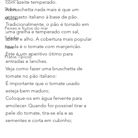
com azeite temperado.
Sopas
A bruschetta nada mais é que um 
antepasto italiano à base de pão. 
Massas
Tradicionalmente, o pão é torrado em 
Peixes e frutos do mar
uma grelha e temperado com sal, 
Saladas
azeite e alho. A cobertura mais popular 
usada é o tomate com manjericão. 
Pães
Este é um aperitivo ótimo para 
Pratos Típicos
entradas e lanches.
Veja como fazer uma bruschetta de 
tomate no pão italiano:
É importante que o tomate usado 
esteja bem maduro;
Coloque-os em água fervente para 
amolecer. Quando for possível tirar a 
pele do tomate, tira-se ela e as 
sementes e corta em cubinho;