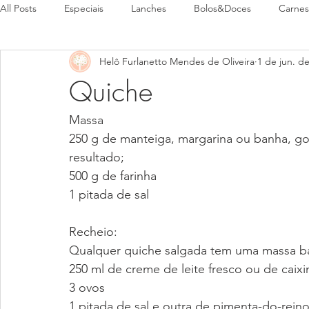
All Posts
Especiais
Lanches
Bolos&Doces
Carnes
Helô Furlanetto Mendes de Oliveira
1 de jun. d
Pães
Pratos Típicos
Quiche
Massa
250 g de manteiga, margarina ou banha, go
resultado;
500 g de farinha
1 pitada de sal
Recheio:
Qualquer quiche salgada tem uma massa ba
250 ml de creme de leite fresco ou de caixi
3 ovos
1 pitada de sal e outra de pimenta-do-rein