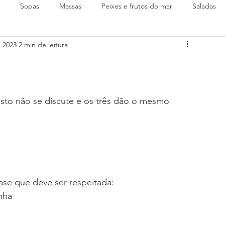
Sopas
Massas
Peixes e frutos do mar
Saladas
e 2023
2 min de leitura
sto não se discute e os três dão o mesmo 
se que deve ser respeitada:
nha
o