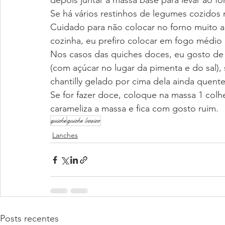
depois juntar à massa base para levar ao fo
Se há vários restinhos de legumes cozidos n
Cuidado para não colocar no forno muito a
cozinha, eu prefiro colocar em fogo médio 
Nos casos das quiches doces, eu gosto de 
(com açúcar no lugar da pimenta e do sal),
chantilly gelado por cima dela ainda quente 
Se for fazer doce, coloque na massa 1 colh
carameliza a massa e fica com gosto ruim.
quiche
quiche basico
Lanches
Posts recentes