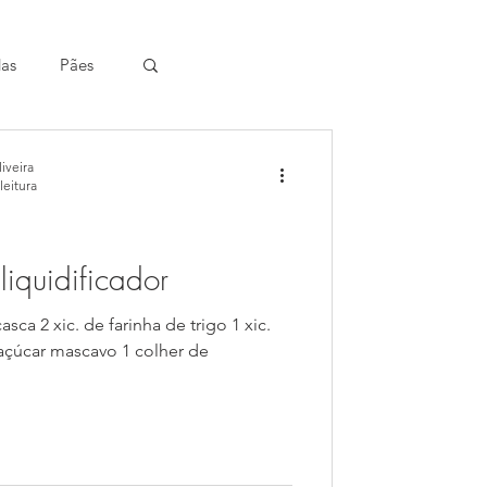
das
Pães
iveira
leitura
nja - liquidificador
sca 2 xic. de farinha de trigo 1 xic.
e açúcar mascavo 1 colher de