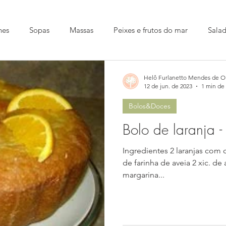
nes
Sopas
Massas
Peixes e frutos do mar
Sala
Helô Furlanetto Mendes de Ol
12 de jun. de 2023
1 min de 
Bolos&Doces
Bolo de lara
Ingredientes 2 laranjas com ca
de farinha de aveia 2 xic. d
margarina...