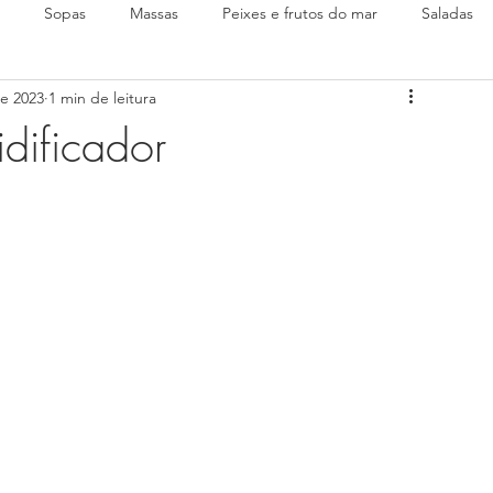
Sopas
Massas
Peixes e frutos do mar
Saladas
de 2023
1 min de leitura
idificador