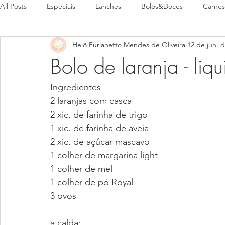
All Posts
Especiais
Lanches
Bolos&Doces
Carnes
Helô Furlanetto Mendes de Oliveira
12 de jun. 
Pães
Pratos Típicos
Bolo de laranja - liqu
Ingredientes
2 laranjas com casca
2 xic. de farinha de trigo
1 xic. de farinha de aveia
2 xic. de açúcar mascavo
1 colher de margarina light 
1 colher de mel
1 colher de pó Royal
3 ovos
a calda: