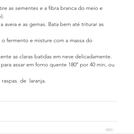
tire as sementes e a fibra branca do meio e 
). 
 aveia e as gemas. Bata bem até triturar as 
e o fermento e misture com a massa do 
cente as claras batidas em neve delicadamente.
 para assar em forno quente 180° por 40 min, ou 
raspas  de  laranja.