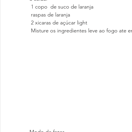
 1 copo  de suco de laranja
 raspas de laranja
 2 xicaras de açúcar light
 Misture os ingredientes leve ao fogo ate e
Modo de fazer