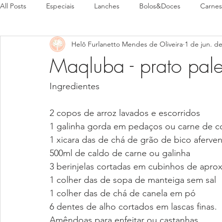
All Posts
Especiais
Lanches
Bolos&Doces
Carnes
Helô Furlanetto Mendes de Oliveira
1 de jun. d
Pães
Pratos Típicos
Maqluba - prato pale
Ingredientes
2 copos de arroz lavados e escorridos
1 galinha gorda em pedaços ou carne de c
1 xicara das de chá de grão de bico aferve
500ml de caldo de carne ou galinha
3 berinjelas cortadas em cubinhos de apr
1 colher das de sopa de manteiga sem sal
1 colher das de chá de canela em pó
6 dentes de alho cortados em lascas finas.
Amêndoas para enfeitar ou castanhas