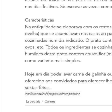
nos dias festivos. Se escreve as vezes como
Características
Na antiguidade se elaborava com os restos
ovelha) que se acumulavam nas casas ao p
cozinhadas num dia indicado. O prato conte
ovos, etc. Todos os ingredientes se cozinh
humildes deste prato contem couve-flor (ma
como variante mais simples.
Hoje em dia pode levar carne de galinha ou 
oferecido aos convidados para oferecer-lh
sextas-feiras.
makluba
maqlouba
maqlonba
prato palestino
Especiais
Carnes