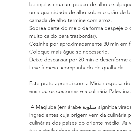
berinjelas crua um pouco de alho e salpique
uma quantidade de alho sobre o grão de b
camada de alho termine com arroz.
Sobrea parte do meio da forma despeje o ca
muito caldo para trasbordar).
Cozinhe por aproximadamente 30 min em fog
Coloque mais água se necessário.
Deixe descansar por 20 min e desenforme 
Leve à mesa acompanhado de qualhada.
Este prato aprendi com a Mirian esposa do
ensinou os costumes e a culinária Palestina.
 A Maqluba (em árabe مقلوبة significa virada) é um prato composto de arroz e demais 
ingredientes cuja origem vem da culinári
culinárias dos países do oriente médio. A
à sua similaridade de aromas e cores com a 