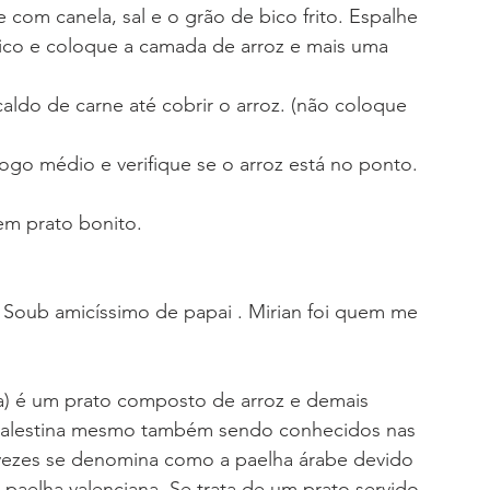
 com canela, sal e o grão de bico frito. Espalhe 
ico e coloque a camada de arroz e mais uma 
ldo de carne até cobrir o arroz. (não coloque 
o médio e verifique se o arroz está no ponto. 
em prato bonito.
 Soub amicíssimo de papai . Mirian foi quem me 
a palestina mesmo também sendo conhecidos nas 
s vezes se denomina como a paelha árabe devido 
paelha valenciana. Se trata de um prato servido 