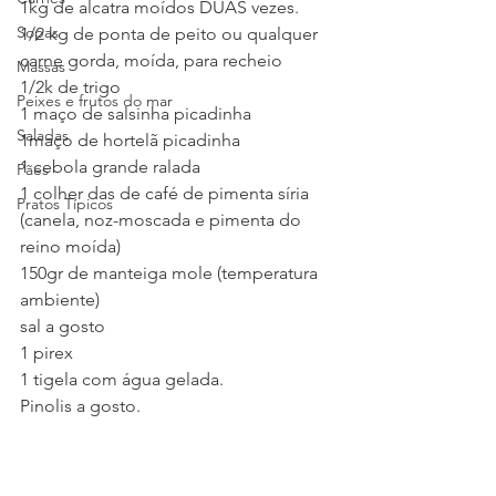
1kg de alcatra moídos DUAS vezes.
Sopas
1/2 kg de ponta de peito ou qualquer 
carne gorda, moída, para recheio
Massas
1/2k de trigo
Peixes e frutos do mar
1 maço de salsinha picadinha
Saladas
1maço de hortelã picadinha
1 cebola grande ralada
Pães
1 colher das de café de pimenta síria 
Pratos Típicos
(canela, noz-moscada e pimenta do 
reino moída)
150gr de manteiga mole (temperatura 
ambiente)
sal a gosto
1 pirex
1 tigela com água gelada.
Pinolis a gosto.