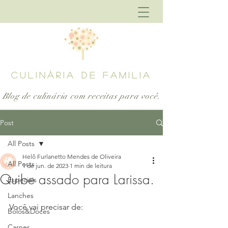
CULINÁRIA DE FAMILIA
Blog de culinária com receitas para
você.
Post
All Posts
Helô Furlanetto Mendes de Oliveira
All Posts
1 de jun. de 2023
1 min de leitura
Quibe assado para Larissa.
Especiais
Lanches
Você vai precisar de:
Bolos&Doces
Carnes