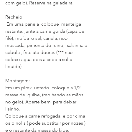
com gelo). Reserve na geladeira.
Recheio:
 Em uma panela  coloque  manteiga 
restante, junte a carne gorda (capa de 
filé), moída  o sal, canela, noz-
moscada, pimenta do reino,  salsinha e 
cebola , frite até dourar. (*** não 
coloco água pois a cebola solta 
liquido)
Montagem:
Em um pirex  untado  coloque a 1/2 
massa de  quibe, (molhando as mãos 
no gelo). Aperte bem  para deixar 
lisinho.
Coloque a carne refogada  e por cima 
os pinolis ( pode substituir por nozes ) 
e o restante da massa do kibe.