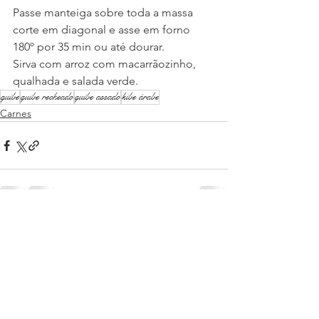
Passe manteiga sobre toda a massa 
corte em diagonal e asse em forno 
180º por 35 min ou até dourar.
Sirva com arroz com macarrãozinho, 
qualhada e salada verde.
quibe
quibe recheado
quibe assado
kibe árabe
Carnes
Ver tudo
Posts recentes