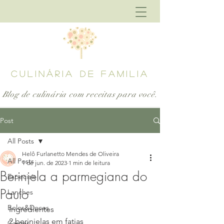
CULINÁRIA DE FAMILIA
Blog de culinária com receitas para
você.
Post
All Posts
Helô Furlanetto Mendes de Oliveira
All Posts
1 de jun. de 2023
1 min de leitura
Berinjela a parmegiana do
Especiais
Paulo
Lanches
Bolos&Doces
Ingredientes
2 berinjelas em fatias
Carnes