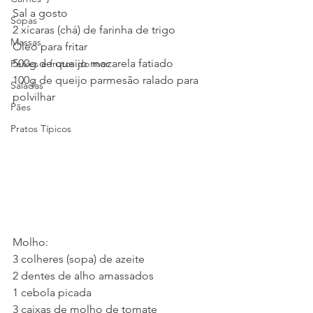
Sal a gosto
Sopas
2 xícaras (chá) de farinha de trigo
Massas
Óleo para fritar
500g de queijo mozarela fatiado
Peixes e frutos do mar
100g de queijo parmesão ralado para 
Saladas
polvilhar
Pães
Pratos Típicos
Molho:
3 colheres (sopa) de azeite
2 dentes de alho amassados
1 cebola picada
3 caixas de molho de tomate 