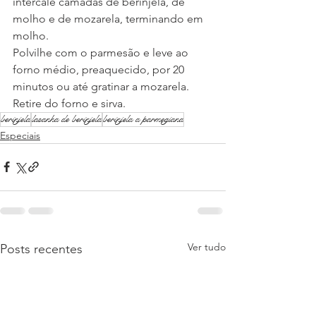
intercale camadas de berinjela, de 
molho e de mozarela, terminando em 
molho. 
Polvilhe com o parmesão e leve ao 
forno médio, preaquecido, por 20 
minutos ou até gratinar a mozarela. 
Retire do forno e sirva.
berinjela
lasanha de berinjela
berinjela a parmegiana
Especiais
Ver tudo
Posts recentes