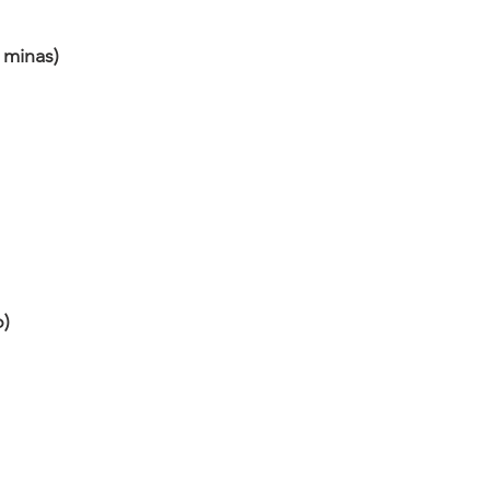
 minas)
o)