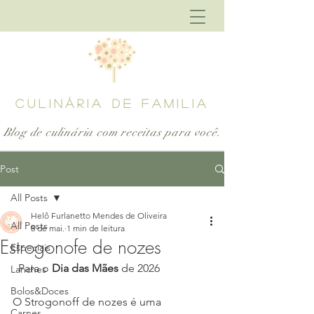
CULINÁRIA DE FAMILIA
Blog de culinária com receitas para
você.
Post
All Posts
Helô Furlanetto Mendes de Oliveira
All Posts
8 de mai.
1 min de leitura
Estrogonofe de nozes
Especiais
  Para o 
Dia das Mães
 de 2026
Lanches
Bolos&Doces
O Strogonoff de nozes é uma 
Carnes