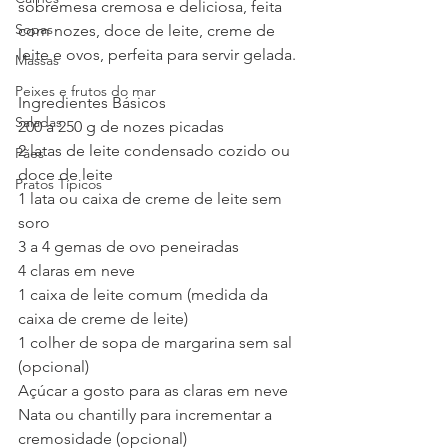
sobremesa cremosa e deliciosa, feita 
Sopas
com nozes, doce de leite, creme de 
leite e ovos, perfeita para servir gelada.
Massas
Peixes e frutos do mar
Ingredientes Básicos
Saladas
200 a 250 g de nozes picadas
2 latas de leite condensado cozido ou 
Pães
doce de leite
Pratos Típicos
1 lata ou caixa de creme de leite sem 
soro
3 a 4 gemas de ovo peneiradas
4 claras em neve
1 caixa de leite comum (medida da 
caixa de creme de leite)
1 colher de sopa de margarina sem sal 
(opcional)
Açúcar a gosto para as claras em neve
Nata ou chantilly para incrementar a 
cremosidade (opcional) 