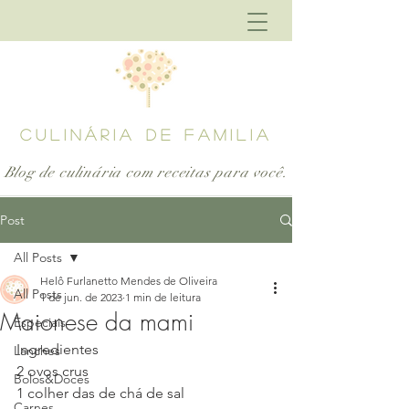
CULINÁRIA DE FAMILIA
Blog de culinária com receitas para
você.
Post
All Posts
Helô Furlanetto Mendes de Oliveira
All Posts
1 de jun. de 2023
1 min de leitura
Maionese da mami
Especiais
Ingredientes
Lanches
2 ovos crus
Bolos&Doces
1 colher das de chá de sal
Carnes