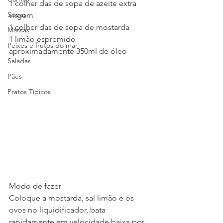
1 colher das de sopa de azeite extra 
Sopas
virgem
1 colher das de sopa de mostarda
Massas
1 limão espremido
Peixes e frutos do mar
aproximadamente 350ml de óleo
Saladas
Pães
Pratos Típicos
Modo de fazer
Coloque a mostarda, sal limão e os 
ovos no liquidificador, bata 
rapidamente em velocidade baixa por 