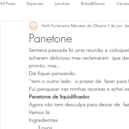
All Posts
Especiais
Lanches
Bolos&Doces
Carnes
Helô Furlanetto Mendes de Oliveira
1 de jun. d
Pães
Pratos Típicos
Panetone
Semana passada fiz uma reunião e coloquei
acharam delicioso mas reclamaram  que dava
pronto, mas...
Dai fiquei pensando: 
"tem o outro lado:  o prazer de  fazer para f
Fui pesquisar nas minhas receitas e achei es
Panetone de liquidificador.
Agora não tem desculpa para deixar de  faz
Vamos lá:
Ingredientes
      3 ovos