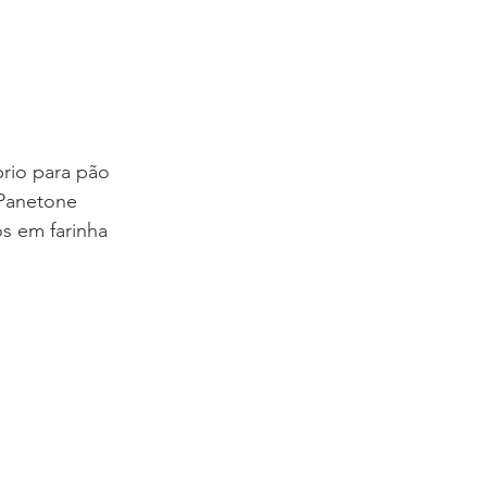
óprio para pão
e Panetone
dos em farinha