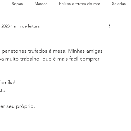
Sopas
Massas
Peixes e frutos do mar
Saladas
e 2023
1 min de leitura
 panetones trufados à mesa. Minhas amigas  
 muito trabalho  que é mais fácil comprar 
amília!
ta: 
er seu próprio.