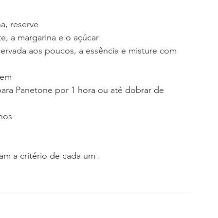
a, reserve
ite, a margarina e o açúcar
servada aos poucos, a essência e misture com 
bem
para Panetone por 1 hora ou até dobrar de 
nos
am a critério de cada um .